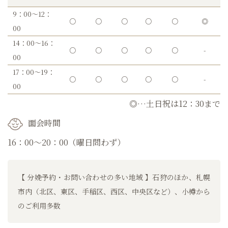
9：00～12：
○
○
○
○
○
◎
00
14：00～16：
○
○
○
○
○
-
00
17：00～19：
○
○
○
○
○
-
00
◎…土日祝は12：30まで
面会時間
16：00～20：00（曜日問わず）
【 分娩予約・お問い合わせの多い地域 】石狩のほか、札幌
市内（北区、東区、手稲区、西区、中央区など）、小樽から
のご利用多数