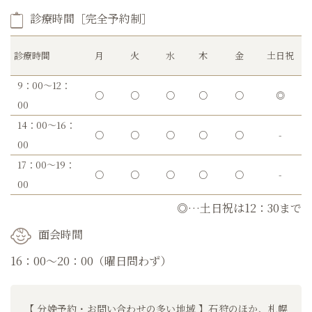
診療時間［完全予約制］
診療時間
月
火
水
木
金
土日祝
9：00～12：
○
○
○
○
○
◎
00
14：00～16：
○
○
○
○
○
-
00
17：00～19：
○
○
○
○
○
-
00
◎…土日祝は12：30まで
面会時間
16：00～20：00（曜日問わず）
【 分娩予約・お問い合わせの多い地域 】石狩のほか、札幌