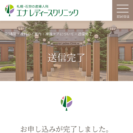
HOME
>
産科のご案内
>
産後ケアについて
>
送信完了
送信完了
お申し込みが完了しました。