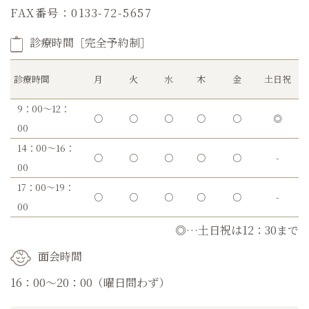
FAX番号：0133-72-5657
診療時間［完全予約制］
診療時間
月
火
水
木
金
土日祝
9：00～12：
○
○
○
○
○
◎
00
14：00～16：
○
○
○
○
○
-
00
17：00～19：
○
○
○
○
○
-
00
◎…土日祝は12：30まで
面会時間
16：00～20：00（曜日問わず）