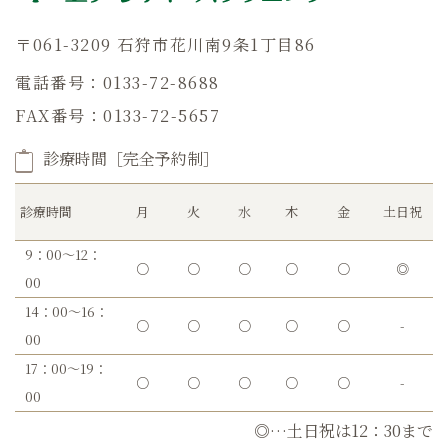
〒061-3209 石狩市花川南9条1丁目86
電話番号：0133-72-8688
FAX番号：0133-72-5657
診療時間［完全予約制］
診療時間
月
火
水
木
金
土日祝
9：00～12：
○
○
○
○
○
◎
00
14：00～16：
○
○
○
○
○
-
00
17：00～19：
○
○
○
○
○
-
00
◎…土日祝は12：30まで