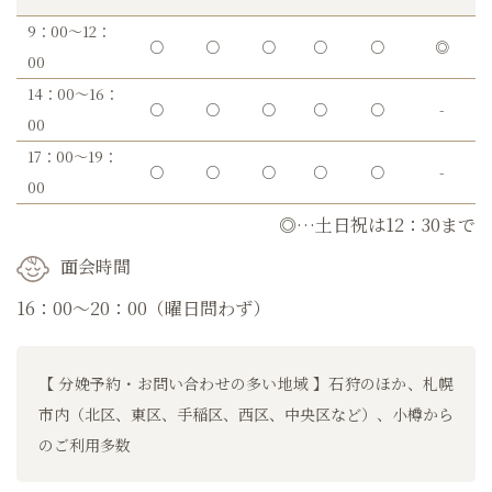
9：00～12：
○
○
○
○
○
◎
00
14：00～16：
○
○
○
○
○
-
00
17：00～19：
○
○
○
○
○
-
00
◎…土日祝は12：30まで
面会時間
16：00～20：00（曜日問わず）
【 分娩予約・お問い合わせの多い地域 】石狩のほか、札幌
市内（北区、東区、手稲区、西区、中央区など）、小樽から
のご利用多数